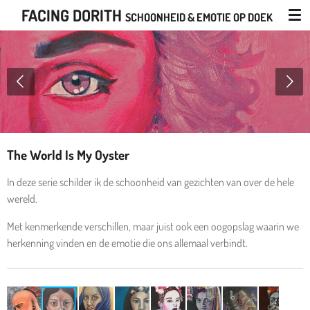
FACING DORITH
Ga
SCHOONHEID & EMOTIE OP DOEK
direct
naar
de
hoofdinhoud
The World Is My Oyster
In deze serie schilder ik de schoonheid van gezichten van over de hele
wereld.
Met kenmerkende verschillen, maar juist ook een oogopslag waarin we
herkenning vinden en de emotie die ons allemaal verbindt.