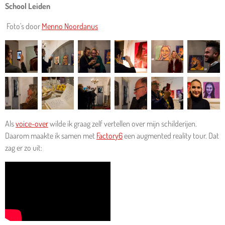
School Leiden
Foto's door
Menno Noordanus
Als
voice-over
wilde ik graag zelf vertellen over mijn schilderijen.
Daarom maakte ik samen met
Factory6
een augmented reality tour. Dat
zag er zo uit: