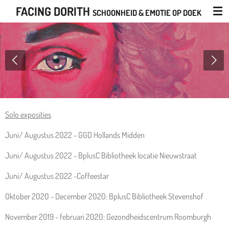
FACING DORITH
Ga
SCHOONHEID & EMOTIE OP DOEK
direct
naar
de
hoofdinhoud
Solo exposities
Juni/ Augustus 2022 - GGD Hollands Midden
Juni/ Augustus 2022 - BplusC Bibliotheek locatie Nieuwstraat
Juni/ Augustus 2022 -Coffeestar
Oktober 2020 - December 2020: BplusC Bibliotheek Stevenshof
November 2019 - februari 2020: Gezondheidscentrum Roomburgh